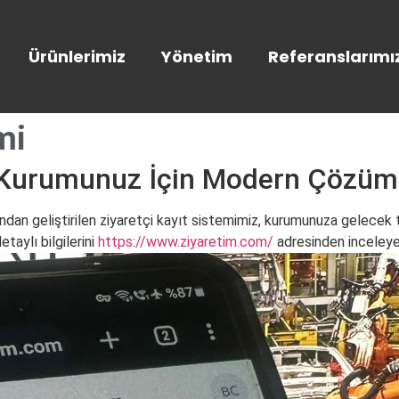
Ürünlerimiz
Yönetim
Referanslarımı
mi
i: Kurumunuz İçin Modern Çözüm
ından geliştirilen ziyaretçi kayıt sistemimiz, kurumunuza gelecek t
taylı bilgilerini
https://www.ziyaretim.com/
adresinden inceleyebi